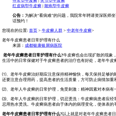
寻常型牛皮癣
|
关节型牛皮癣
红皮病型牛皮癣
|
脓疱型牛皮癣
公告：
为解决“看病难”的问题，我院常年聘请资深医师坐诊
话预约！
您现在的位置:
首页
>
牛皮癣人群
>
中老年牛皮癣
>
老年牛皮癣患者日常护理有什么
来源：
成都银康银屑病医院
老年牛皮癣患者日常护理有什么?
牛皮癣也会出现扩散的现象
生活中的日常保健对于牛皮癣患者的治疗也有好处，老年牛皮
⑴、老年牛皮癣治好期应注意保持精神愉快，每天保持足够的
还要注意合理用药，提高患者的生活质量，方可防止病情加重
⑵、老年人牛皮癣的日常护理，免受刺激：精神因素对本病有
⑶、老年人牛皮癣的日常护理，切忌烫洗：牛皮癣病患者应经
忌用热水烫洗。牛皮癣病患者由于体内的病理变化，使体表的
老年牛皮癣患者日常护理有什么?
以上就是对老年牛皮癣患者日