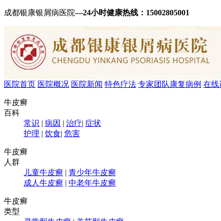
成都银康银屑病医院
—24小时健康热线：
15002805001
医院首页
医院概况
医院新闻
特色疗法
专家团队
康复病例
在线
牛皮癣
百科
常识
|
病因
|
治疗
|
症状
护理
|
饮食
|
危害
牛皮癣
人群
儿童牛皮癣
|
青少年牛皮癣
成人牛皮癣
|
中老年牛皮癣
牛皮癣
类型