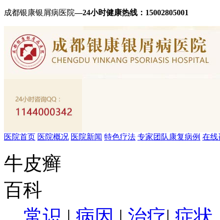
成都银康银屑病医院
—24小时健康热线：
15002805001
医院首页
医院概况
医院新闻
特色疗法
专家团队
康复病例
在线
牛皮癣
百科
常识
|
病因
|
治疗
|
症状