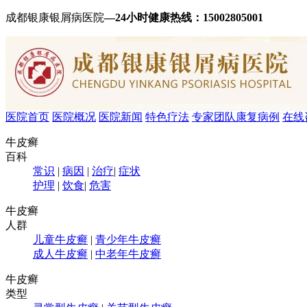
成都银康银屑病医院
—24小时健康热线：
15002805001
医院首页
医院概况
医院新闻
特色疗法
专家团队
康复病例
在线
牛皮癣
百科
常识
|
病因
|
治疗
|
症状
护理
|
饮食
|
危害
牛皮癣
人群
儿童牛皮癣
|
青少年牛皮癣
成人牛皮癣
|
中老年牛皮癣
牛皮癣
类型