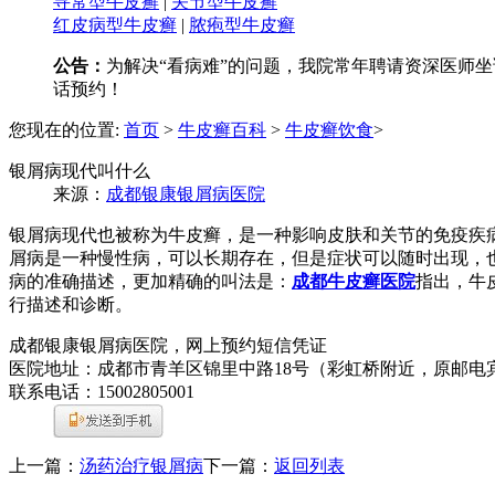
寻常型牛皮癣
|
关节型牛皮癣
红皮病型牛皮癣
|
脓疱型牛皮癣
公告：
为解决“看病难”的问题，我院常年聘请资深医师坐诊
话预约！
您现在的位置:
首页
>
牛皮癣百科
>
牛皮癣饮食
>
银屑病现代叫什么
来源：
成都银康银屑病医院
银屑病现代也被称为牛皮癣，是一种影响皮肤和关节的免疫疾
屑病是一种慢性病，可以长期存在，但是症状可以随时出现，
病的准确描述，更加精确的叫法是：
成都牛皮癣医院
指出，牛
行描述和诊断。
成都银康银屑病医院，网上预约短信凭证
医院地址：成都市青羊区锦里中路18号（彩虹桥附近，原邮电
联系电话：15002805001
上一篇：
汤药治疗银屑病
下一篇：
返回列表