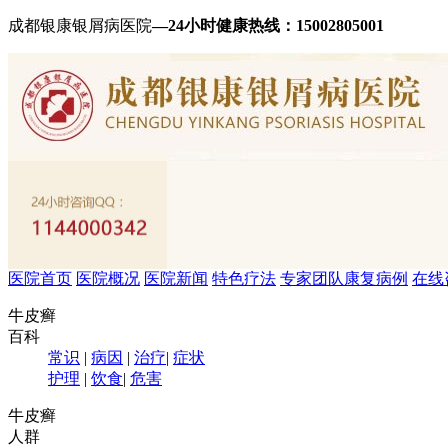
成都银康银屑病医院
—24小时健康热线：
15002805001
医院首页
医院概况
医院新闻
特色疗法
专家团队
康复病例
在线
牛皮癣
百科
常识
|
病因
|
治疗
|
症状
护理
|
饮食
|
危害
牛皮癣
人群