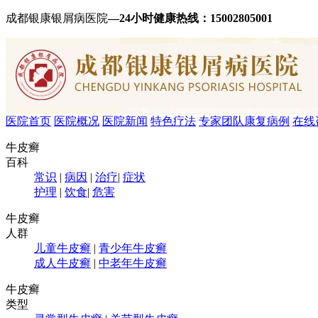
成都银康银屑病医院
—24小时健康热线：
15002805001
医院首页
医院概况
医院新闻
特色疗法
专家团队
康复病例
在线
牛皮癣
百科
常识
|
病因
|
治疗
|
症状
护理
|
饮食
|
危害
牛皮癣
人群
儿童牛皮癣
|
青少年牛皮癣
成人牛皮癣
|
中老年牛皮癣
牛皮癣
类型