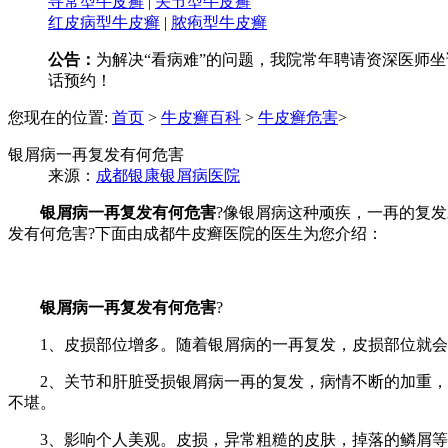
寻常型牛皮癣
|
关节型牛皮癣
红皮病型牛皮癣
|
脓疱型牛皮癣
公告：
为解决“看病难”的问题，我院常年聘请资深医师坐诊
话预约！
您现在的位置:
首页
>
牛皮癣百科
>
牛皮癣危害
>
银屑病一再复发有何危害
来源：
成都银康银屑病医院
银屑病一再复发有何危害
?像银屑病这种顽疾，一再的复
发有何危害?下面由成都牛皮癣医院的医生为您介绍：
银屑病一再复发有何危害
?
1、皮损部位增多。随着银屑病的一再复发，皮损部位就会
2、关节和肝脏受损银屑病一再的复发，病情不断的加重，长
不堪。
3、影响个人美观。皮损，异常粗糙的皮肤，掉落的鳞屑等，